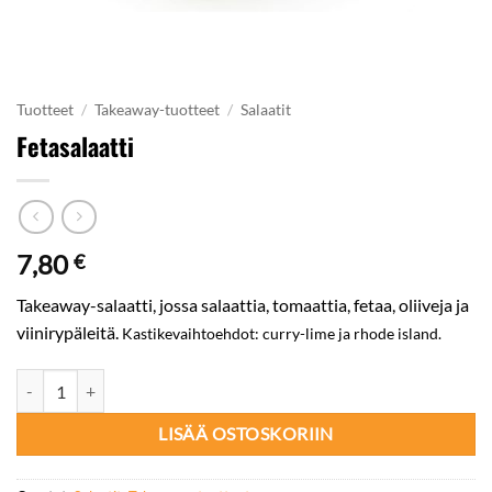
Tuotteet
/
Takeaway-tuotteet
/
Salaatit
Fetasalaatti
7,80
€
Takeaway-salaatti, jossa salaattia, tomaattia, fetaa, oliiveja ja
viinirypäleitä.
Kastikevaihtoehdot: curry-lime ja rhode island.
Fetasalaatti määrä
LISÄÄ OSTOSKORIIN