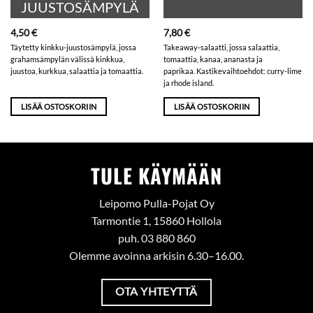
JUUSTOSÄMPYLÄ
4,50
€
7,80
€
Täytetty kinkku-juustosämpylä, jossa
Takeaway-salaatti, jossa salaattia,
grahamsämpylän välissä kinkkua,
tomaattia, kanaa, ananasta ja
juustoa, kurkkua, salaattia ja tomaattia.
paprikaa. Kastikevaihtoehdot: curry-lime
ja rhode island.
LISÄÄ OSTOSKORIIN
LISÄÄ OSTOSKORIIN
TULE KÄYMÄÄN
Leipomo Pulla-Pojat Oy
Tarmontie 1, 15860 Hollola
puh. 03 880 860
Olemme avoinna arkisin 6.30–16.00.
OTA YHTEYTTÄ