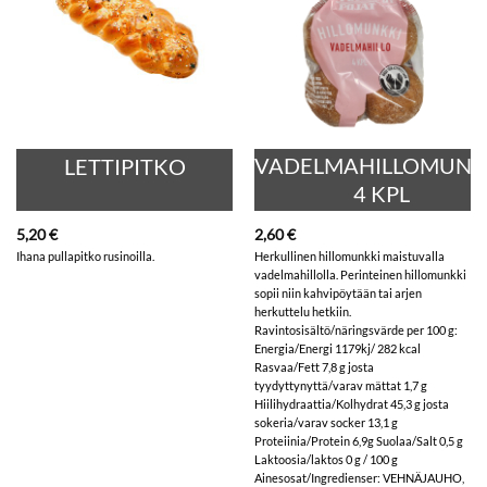
VADELMAHILLOMUNK
LETTIPITKO
4 KPL
5,20
€
2,60
€
Ihana pullapitko rusinoilla.
Herkullinen hillomunkki maistuvalla
vadelmahillolla. Perinteinen hillomunkki
sopii niin kahvipöytään tai arjen
herkuttelu hetkiin.
Ravintosisältö/näringsvärde per 100 g:
Energia/Energi 1179kj/ 282 kcal
Rasvaa/Fett 7,8 g josta
tyydyttynyttä/varav mättat 1,7 g
Hiilihydraattia/Kolhydrat 45,3 g josta
sokeria/varav socker 13,1 g
Proteiinia/Protein 6,9g Suolaa/Salt 0,5 g
Laktoosia/laktos 0 g / 100 g
Ainesosat/Ingredienser: VEHNÄJAUHO,