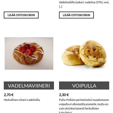
Vadelmahillo (sokeri, vadelma (37%), vesi,
[...]
LISÄÄ OSTOSKORIIN
LISÄÄ OSTOSKORIIN
VADELMAVIINERI
VOIPULLA
2,70
€
2,30
€
Herkullinen viineri vadelmilla.
Pulla-Poikien perinteiseksi muodostunut
voipulla ei ulkonäöllä prameile, mutta on
vain yksinkertaisesti herkullinen
kahvileipä.