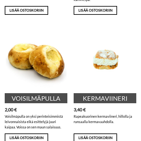
LISÄÄ OSTOSKORIIN
LISÄÄ OSTOSKORIIN
VOISILMÄPULLA
KERMAVIINERI
2,00
€
3,40
€
Voisilmäpulla on yksi perinteisimmistä
Rapeakuorinen kermaviineri, hillolla ja
leivonnaisista eikä esittelyjä juuri
runsaalla kermavaahdolla.
kaipaa. Voissa on sen maun salaisuus.
LISÄÄ OSTOSKORIIN
LISÄÄ OSTOSKORIIN