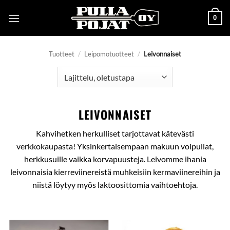
Skip
0
to
content
Tuotteet
/
Leipomotuotteet
/
Leivonnaiset
LEIVONNAISET
Kahvihetken herkulliset tarjottavat kätevästi
verkkokaupasta! Yksinkertaisempaan makuun voipullat,
herkkusuille vaikka korvapuusteja. Leivomme ihania
leivonnaisia kierreviinereistä muhkeisiin kermaviinereihin ja
niistä löytyy myös laktoosittomia vaihtoehtoja.