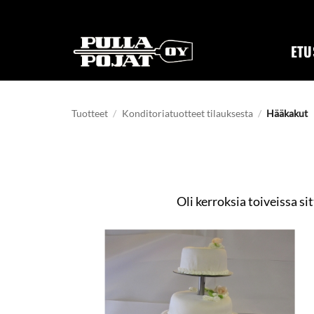
Skip
to
content
ETU
Tuotteet
/
Konditoriatuotteet tilauksesta
/
Hääkakut
Oli kerroksia toiveissa s