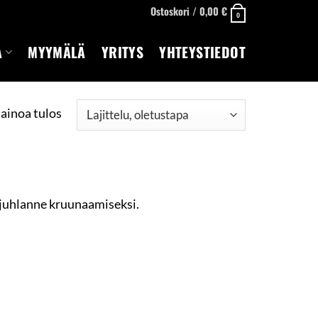
Ostoskori /
0,00
€
0
A
MYYMÄLÄ
YRITYS
YHTEYSTIEDOT
ainoa tulos
n juhlanne kruunaamiseksi.