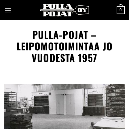
Skip
0
to
content
PULLA-POJAT –
LEIPOMOTOIMINTAA JO
VUODESTA 1957