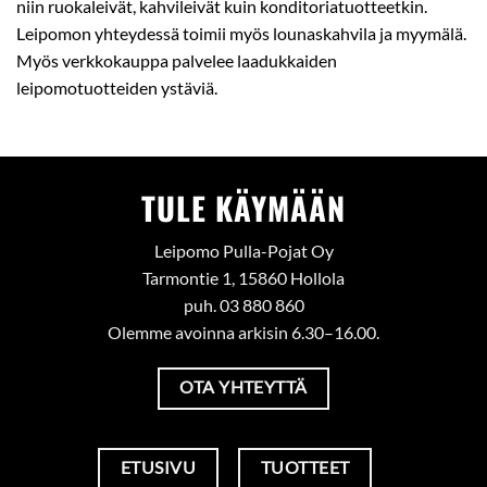
niin ruokaleivät, kahvileivät kuin konditoriatuotteetkin.
Leipomon yhteydessä toimii myös lounaskahvila ja myymälä.
Myös verkkokauppa palvelee laadukkaiden
leipomotuotteiden ystäviä.
TULE KÄYMÄÄN
Leipomo Pulla-Pojat Oy
Tarmontie 1, 15860 Hollola
puh. 03 880 860
Olemme avoinna arkisin 6.30–16.00.
OTA YHTEYTTÄ
ETUSIVU
TUOTTEET