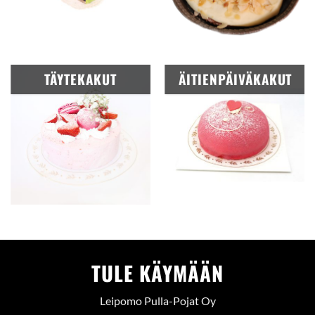
TÄYTEKAKUT
ÄITIENPÄIVÄKAKUT
TULE KÄYMÄÄN
Leipomo Pulla-Pojat Oy