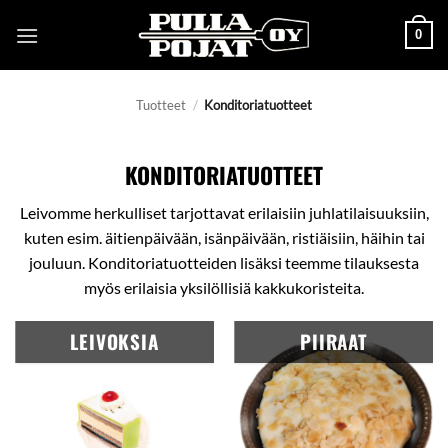
Skip
0
to
content
Tuotteet
/
Konditoriatuotteet
KONDITORIATUOTTEET
Leivomme herkulliset tarjottavat erilaisiin juhlatilaisuuksiin,
kuten esim. äitienpäivään, isänpäivään, ristiäisiin, häihin tai
jouluun. Konditoriatuotteiden lisäksi teemme tilauksesta
myös erilaisia yksilöllisiä kakkukoristeita.
LEIVOKSIA
PIIRAAT