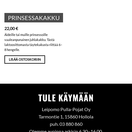
PRINSESSAKAKKU
22,00
€
Äideille tai muille prinsessoille
vaaleanpunainen juhlakakku. Tästä
laktoosittomasta täytekakusta riittää 6–
8 hengelle.
LISÄÄ OSTOSKORIIN
TULE KÄYMÄÄN
Leipomo Pulla-Pojat Oy
Tarmontie 1, 15860 Hollola
puh. 03 880 860
Olemme avoinna arkisin 6.30–16.00.