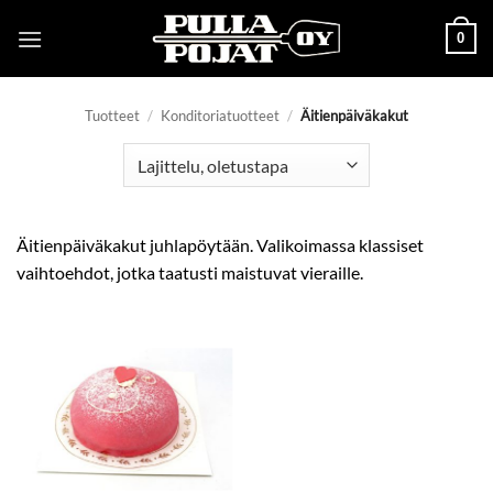
Skip
0
to
content
Tuotteet
/
Konditoriatuotteet
/
Äitienpäiväkakut
Äitienpäiväkakut juhlapöytään. Valikoimassa klassiset
vaihtoehdot, jotka taatusti maistuvat vieraille.