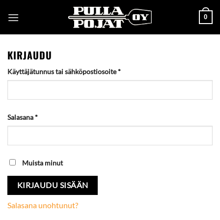
Skip
0
to
content
KIRJAUDU
Vaaditaan
Käyttäjätunnus tai sähköpostiosoite
*
Vaaditaan
Salasana
*
Muista minut
KIRJAUDU SISÄÄN
Salasana unohtunut?