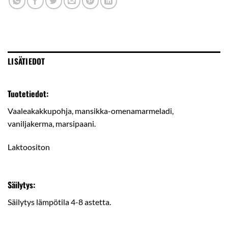
LISÄTIEDOT
Tuotetiedot:
Vaaleakakkupohja, mansikka-omenamarmeladi,
vaniljakerma, marsipaani.
Laktoositon
Säilytys:
Säilytys lämpötila 4-8 astetta.