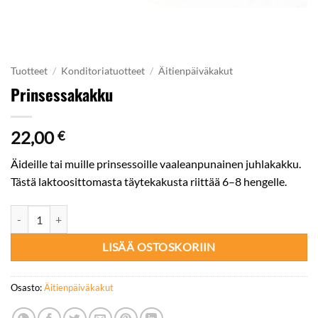
Tuotteet
/
Konditoriatuotteet
/
Äitienpäiväkakut
Prinsessakakku
22,00
€
Äideille tai muille prinsessoille vaaleanpunainen juhlakakku.
Tästä laktoosittomasta täytekakusta riittää 6–8 hengelle.
Prinsessakakku määrä
LISÄÄ OSTOSKORIIN
Osasto:
Äitienpäiväkakut