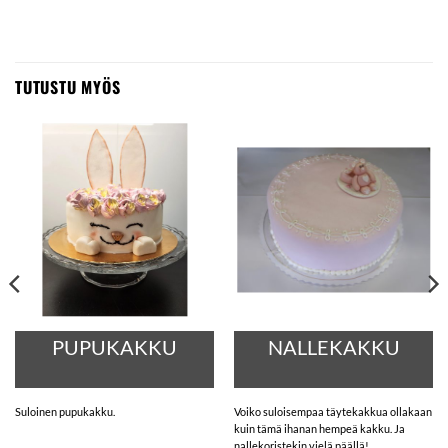
TUTUSTU MYÖS
PUPUKAKKU
NALLEKAKKU
Suloinen pupukakku.
Voiko suloisempaa täytekakkua ollakaan
kuin tämä ihanan hempeä kakku. Ja
nallekoristekin vielä päällä!