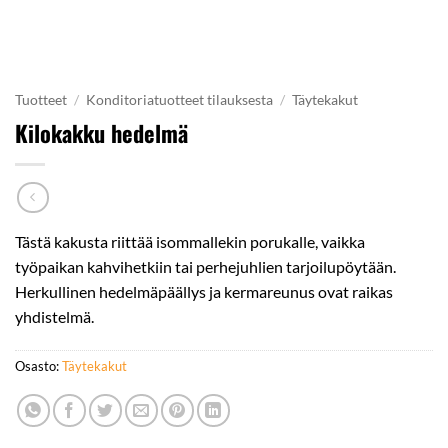
Tuotteet
/
Konditoriatuotteet tilauksesta
/
Täytekakut
Kilokakku hedelmä
Tästä kakusta riittää isommallekin porukalle, vaikka
työpaikan kahvihetkiin tai perhejuhlien tarjoilupöytään.
Herkullinen hedelmäpäällys ja kermareunus ovat raikas
yhdistelmä.
Osasto:
Täytekakut