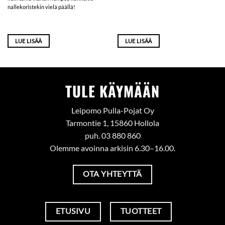
nallekoristekin vielä päällä!
LUE LISÄÄ
LUE LISÄÄ
TULE KÄYMÄÄN
Leipomo Pulla-Pojat Oy
Tarmontie 1, 15860 Hollola
puh. 03 880 860
Olemme avoinna arkisin 6.30–16.00.
OTA YHTEYTTÄ
ETUSIVU
TUOTTEET