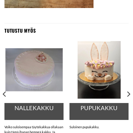
TUTUSTU MYÖS
NALLEKAKKU
PUPUKAKKU
Voiko suloisempaa täytekakkua ollakaan
Suloinen pupukakku.
kuin tämä ihanan hempeä kakku. Ja