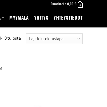
Ostoskori /
0,00
€
0
A
MYYMÄLÄ
YRITYS
YHTEYSTIEDOT
ki 3 tulosta
a!