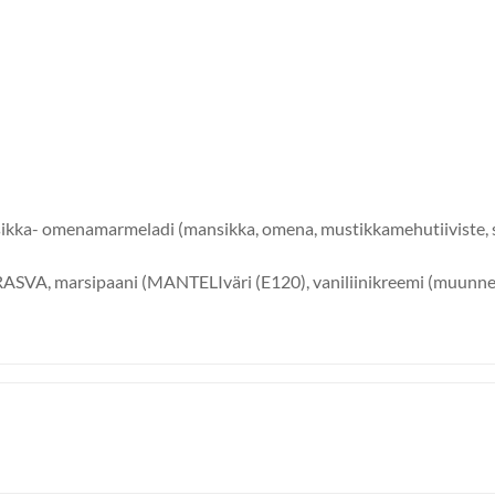
- omenamarmeladi (mansikka, omena, mustikkamehutiiviste, s
VIRASVA, marsipaani (MANTELIväri (E120), vaniliinikreemi (muunn