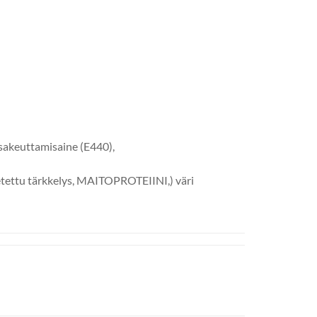
akeuttamisaine (E440),
etettu tärkkelys, MAITOPROTEIINI,) väri