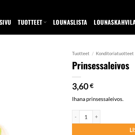
SIVU
TUOTTEET
LOUNASLISTA
LOUNASKAHVIL
Tuotteet
/
Konditoriatuotteet
Prinsessaleivos
3,60
€
Ihana prinsessaleivos.
Prinsessaleivos määrä
L