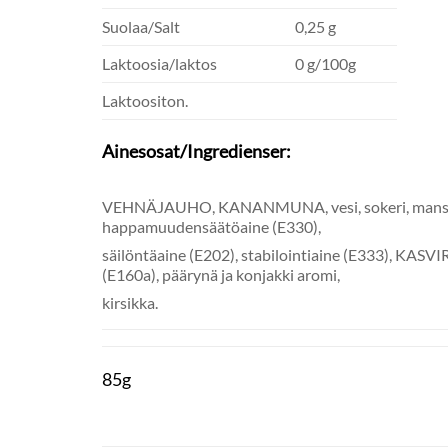
Suolaa/Salt
0,25 g
Laktoosia/laktos
0 g/100g
Laktoositon.
Ainesosat/Ingredienser:
VEHNÄJAUHO, KANANMUNA, vesi, sokeri, mansikka
happamuudensäätöaine (E330),
säilöntäaine (E202), stabilointiaine (E333), KAS
(E160a), päärynä ja konjakki aromi,
kirsikka.
85g