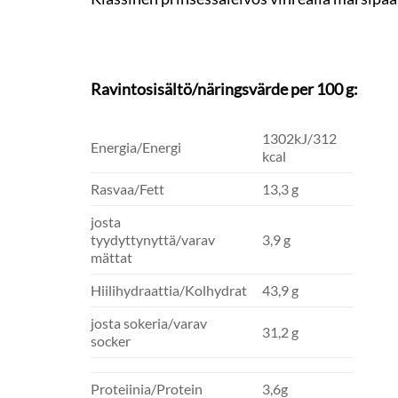
Ravintosisältö/näringsvärde per 100 g:
1302kJ/312
Energia/Energi
kcal
Rasvaa/Fett
13,3 g
josta
tyydyttynyttä/varav
3,9 g
mättat
Hiilihydraattia/Kolhydrat
43,9 g
josta sokeria/varav
31,2 g
socker
Proteiinia/Protein
3,6g