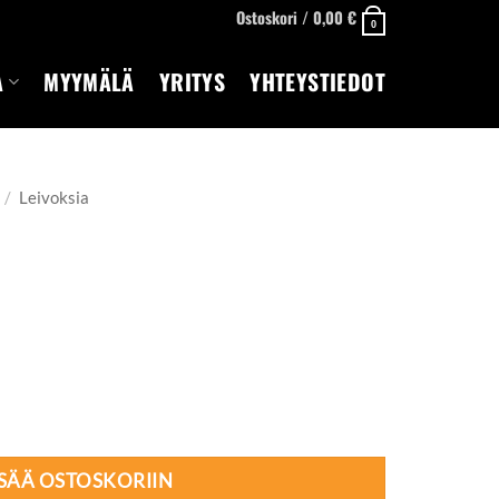
Ostoskori /
0,00
€
0
A
MYYMÄLÄ
YRITYS
YHTEYSTIEDOT
/
Leivoksia
ISÄÄ OSTOSKORIIN