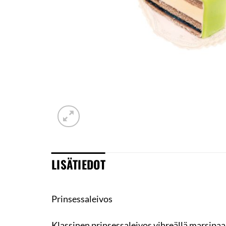
LISÄTIEDOT
Prinsessaleivos
Klassinen prinsessaleivos vihreällä marsipaa