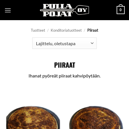
Skip
0
to
content
Tuotteet
/
Konditoriatuotteet
/
Piiraat
PIIRAAT
Ihanat pyöreät piiraat kahvipöytään.