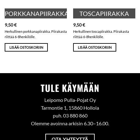
PORKKANAPIIRAKKA
TOSCAPIIRAKKA
9,50
€
9,50
€
Herkullinen porkkanapiirakka. Piirakasta
Herkullinen toscapiirakka. Piirakasta
riittää 6-8henkilölle.
riittää 6-8henkilölle.
LISÄÄ OSTOSKORIIN
LISÄÄ OSTOSKORIIN
TULE KÄYMÄÄN
Leipomo Pulla-Pojat Oy
Tarmontie 1, 15860 Hollola
puh. 03 880 860
Olemme avoinna arkisin 6.30–16.00.
OTA YHTEYTTÄ