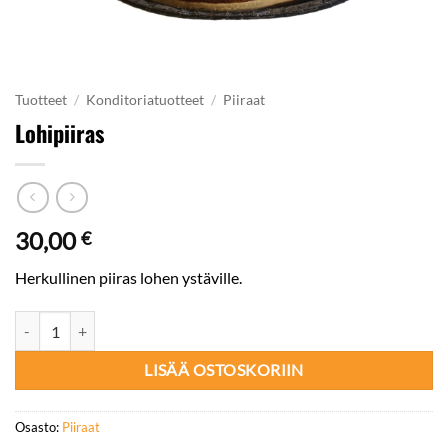
Tuotteet
/
Konditoriatuotteet
/
Piiraat
Lohipiiras
30,00
€
Herkullinen piiras lohen ystäville.
Lohipiiras määrä
LISÄÄ OSTOSKORIIN
Osasto:
Piiraat