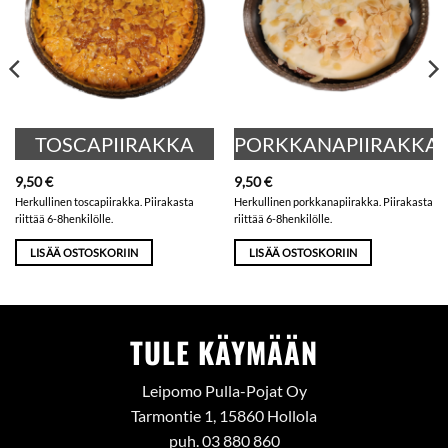
TOSCAPIIRAKKA
PORKKANAPIIRAKKA
9,50
€
9,50
€
Herkullinen toscapiirakka. Piirakasta
Herkullinen porkkanapiirakka. Piirakasta
riittää 6-8henkilölle.
riittää 6-8henkilölle.
LISÄÄ OSTOSKORIIN
LISÄÄ OSTOSKORIIN
TULE KÄYMÄÄN
Leipomo Pulla-Pojat Oy
Tarmontie 1, 15860 Hollola
puh. 03 880 860