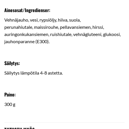
Ainesosat/Ingredienser:
Vehnäjauho, vesi, rypsiöljy, hiiva, suola,
perunahiutale, maissirouhe, pellavansiemen, hirssi,
auringonkukansiemen, ruishiutale, vehnägluteeni, glukoosi,
jauhonparanne (E300).
Säilytys:
Säilytys lämpötila 4-8 astetta.
Paino:
300 g