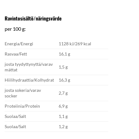
Ravintosisältö/näringsvärde
per 100 g:
Energia/Energi
1128 kJ/269 kcal
Rasvaa/Fett
16,1 g
josta tyydyttynyttä/varav
1,5 g
mättat
Hiilihydraattia/Kolhydrat
16,3 g
josta sokeria/varav
2,7 g
socker
Proteiinia/Protein
6,9 g
Suolaa/Salt
1,1 g
Suolaa/Salt
1,2 g