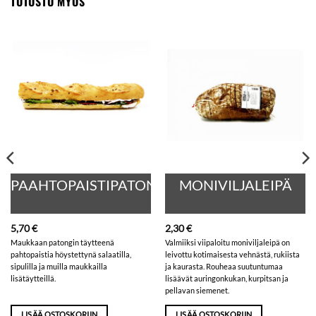
TUTUSTU MYÖS
PAAHTOPAISTIPATONKI
MONIVILJALEIPÄ
5,70
€
2,30
€
Maukkaan patongin täytteenä
Valmiiksi viipaloitu moniviljaleipä on
pahtopaistia höystettynä salaatilla,
leivottu kotimaisesta vehnästä, rukiista
sipulilla ja muilla maukkailla
ja kaurasta. Rouheaa suutuntumaa
lisätäytteillä.
lisäävät auringonkukan, kurpitsan ja
pellavan siemenet.
LISÄÄ OSTOSKORIIN
LISÄÄ OSTOSKORIIN