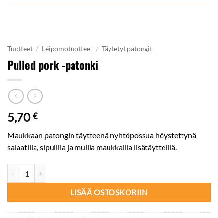
Tuotteet
/
Leipomotuotteet
/
Täytetyt patongit
Pulled pork -patonki
5,70
€
Maukkaan patongin täytteenä nyhtöpossua höystettynä
salaatilla, sipulilla ja muilla maukkailla lisätäytteillä.
Pulled pork -patonki määrä
LISÄÄ OSTOSKORIIN