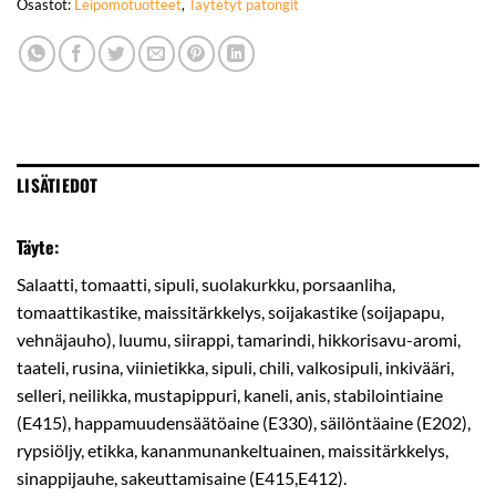
Osastot:
Leipomotuotteet
,
Täytetyt patongit
LISÄTIEDOT
Täyte:
Salaatti, tomaatti, sipuli, suolakurkku, porsaanliha,
tomaattikastike, maissitärkkelys, soijakastike (soijapapu,
vehnäjauho), luumu, siirappi, tamarindi, hikkorisavu-aromi,
taateli, rusina, viinietikka, sipuli, chili, valkosipuli, inkivääri,
selleri, neilikka, mustapippuri, kaneli, anis, stabilointiaine
(E415), happamuudensäätöaine (E330), säilöntäaine (E202),
rypsiöljy, etikka, kananmunankeltuainen, maissitärkkelys,
sinappijauhe, sakeuttamisaine (E415,E412).