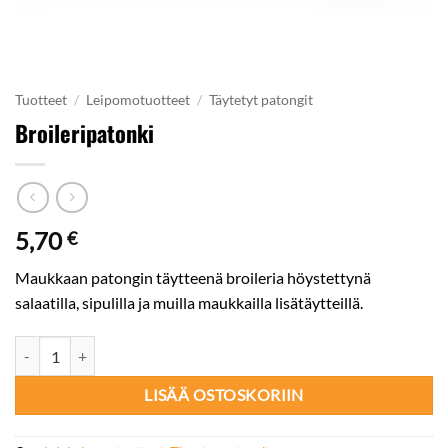
Tuotteet
/
Leipomotuotteet
/
Täytetyt patongit
Broileripatonki
5,70
€
Maukkaan patongin täytteenä broileria höystettynä
salaatilla, sipulilla ja muilla maukkailla lisätäytteillä.
Broileripatonki määrä
LISÄÄ OSTOSKORIIN