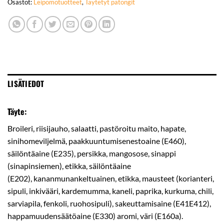
Osastot:
Leipomotuotteet
,
Täytetyt patongit
LISÄTIEDOT
Täyte:
Broileri, riisijauho, salaatti, pastöroitu maito, hapate,
sinihomeviljelmä, paakkuuntumisenestoaine (E460),
säilöntäaine (E235), persikka, mangosose, sinappi
(sinapinsiemen), etikka, säilöntäaine
(E202), kananmunankeltuainen, etikka, mausteet (korianteri,
sipuli, inkivääri, kardemumma, kaneli, paprika, kurkuma, chili,
sarviapila, fenkoli, ruohosipuli), sakeuttamisaine (E41E412),
happamuudensäätöaine (E330) aromi, väri (E160a).