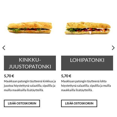
KINKKU-
LOHIPATONKI
JUUSTOPATONKI
5,70
€
5,70
€
Maukkaan patongin täytteenä kinkkua ja
Maukkaan patongin täytteenä lohta
juustoa höystettynä salaatilla, sipulilla ja
höystettynä salaatilla, sipulilla ja muilla
muilla maukkailla lisätäytteillä.
maukkailla lisätäytteillä.
LISÄÄ OSTOSKORIIN
LISÄÄ OSTOSKORIIN