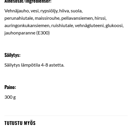
Ainesosat/Ingredienser:
Vehnäjauho, vesi, rypsiöljy, hiiva, suola,
perunahiutale, maissirouhe, pellavansiemen, hirssi,
auringonkukansiemen, ruishiutale, vehnägluteeni, glukoosi,
jauhonparanne (E300)
Säilytys:
Säilytys lämpötila 4-8 astetta.
Paino:
300 g
TUTUSTU MYÖS