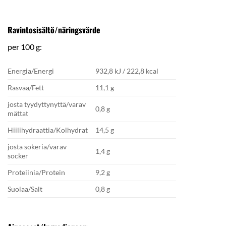
Ravintosisältö/näringsvärde
per 100 g:
Energia/Energi
932,8 kJ / 222,8 kcal
Rasvaa/Fett
11,1 g
josta tyydyttynyttä/varav
0,8 g
mättat
Hiilihydraattia/Kolhydrat
14,5 g
josta sokeria/varav
1,4 g
socker
Proteiinia/Protein
9,2 g
Suolaa/Salt
0,8 g