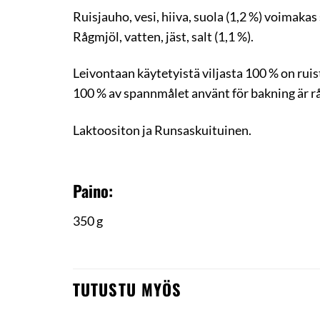
Ruisjauho, vesi, hiiva, suola (1,2 %) voimakas
Rågmjöl, vatten, jäst, salt (1,1 %).
Leivontaan käytetyistä viljasta 100 % on ruis
100 % av spannmålet använt för bakning är r
Laktoositon ja Runsaskuituinen.
Paino:
350 g
TUTUSTU MYÖS