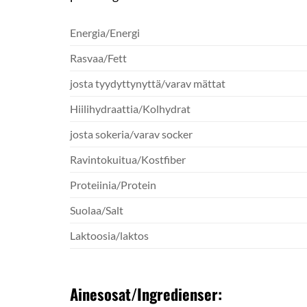
Energia/Energi
Rasvaa/Fett
josta tyydyttynyttä/varav mättat
Hiilihydraattia/Kolhydrat
josta sokeria/varav socker
Ravintokuitua/Kostfiber
Proteiinia/Protein
Suolaa/Salt
Laktoosia/laktos
Ainesosat/Ingredienser: