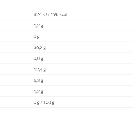
824 kJ / 198 kcal
1,2 g
0 g
36,2 g
0,8 g
12,4 g
6,3 g
1,2 g
0 g / 100 g