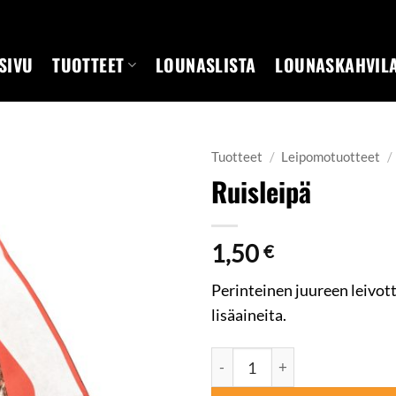
SIVU
TUOTTEET
LOUNASLISTA
LOUNASKAHVIL
Tuotteet
/
Leipomotuotteet
/
Ruisleipä
1,50
€
Perinteinen juureen leivott
lisäaineita.
Ruisleipä määrä