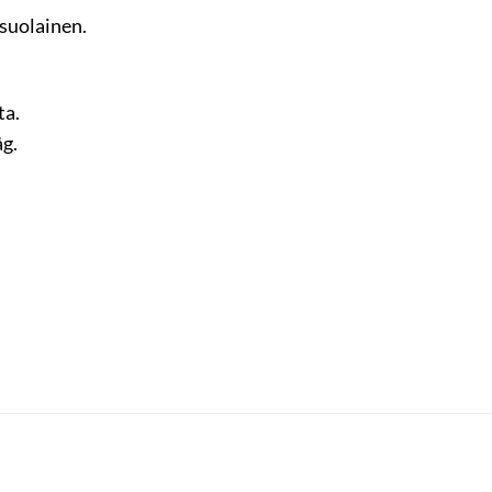
 suolainen.
ta.
åg.