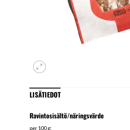
LISÄTIEDOT
Ravintosisältö/näringsvärde
per 100 g: