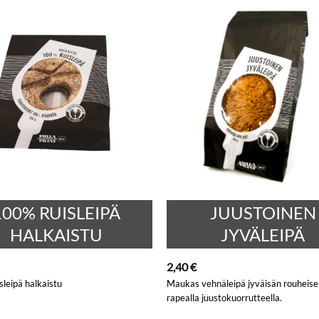
100% RUISLEIPÄ
JUUSTOINEN
HALKAISTU
JYVÄLEIPÄ
2,40
€
leipä halkaistu
Maukas vehnäleipä jyväisän rouheise
rapealla juustokuorrutteella.