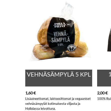
PALA
VEHNÄSÄMPYLÄ 5 KPL
1,60
€
2,00
€
 ruis-
Lisäaineettomat, laktoosittomat ja vegaaniset
100% Ruis
vehnäsämpylät kotimaisesta viljasta ja
Hollolassa leivottuna.