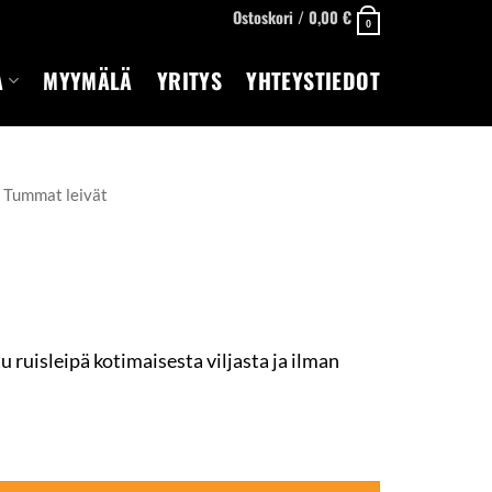
Ostoskori /
0,00
€
0
A
MYYMÄLÄ
YRITYS
YHTEYSTIEDOT
Tummat leivät
u ruisleipä kotimaisesta viljasta ja ilman