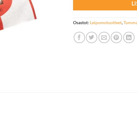
L
Osastot:
Leipomotuotteet
,
Tummat