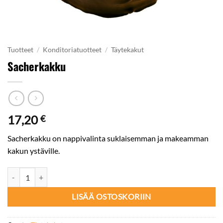
Tuotteet
/
Konditoriatuotteet
/
Täytekakut
Sacherkakku
17,20
€
Sacherkakku on nappivalinta suklaisemman ja makeamman
kakun ystäville.
Sacherkakku määrä
LISÄÄ OSTOSKORIIN