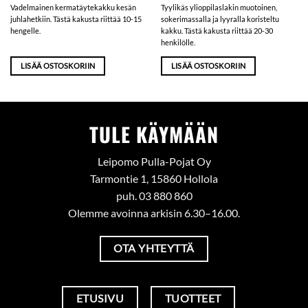
Vadelmainen kermatäytekakku kesän
Tyylikäs ylioppilaslakin muotoinen,
juhlahetkiin. Tästä kakusta riittää 10-15
sokerimassalla ja lyyralla koristeltu
hengelle.
kakku. Tästä kakusta riittää 20-30
henkilölle.
LISÄÄ OSTOSKORIIN
LISÄÄ OSTOSKORIIN
TULE KÄYMÄÄN
Leipomo Pulla-Pojat Oy
Tarmontie 1, 15860 Hollola
puh. 03 880 860
Olemme avoinna arkisin 6.30–16.00.
OTA YHTEYTTÄ
ETUSIVU
TUOTTEET