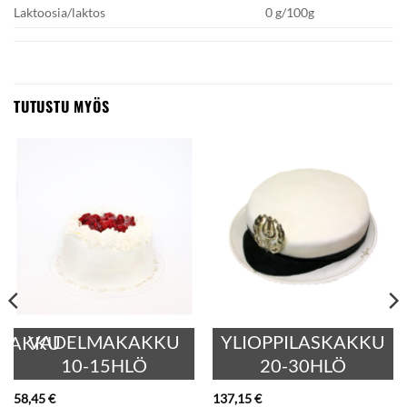
Laktoosia/laktos
0 g/100g
TUTUSTU MYÖS
VADELMAKAKKU
YLIOPPILASKAKKU
KAKKU
10-15HLÖ
20-30HLÖ
58,45
€
137,15
€