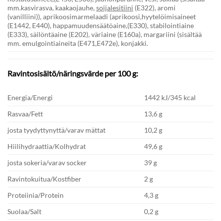
mm.kasvirasva, kaakaojauhe,
soijalesitiini
(E322), aromi
(vanilliini)), aprikoosimarmelaadi (aprikoosi,hyytelöimisaineet
(E1442, E440), happamuudensäätöaine,(E330), stabilointiaine
(E333), säilöntäaine (E202), väriaine (E160a), margariini (sisältää
mm. emulgointiaineita (E471,E472e), konjakki.
Ravintosisältö/näringsvärde per 100 g:
Energia/Energi
1442 kJ/345 kcal
Rasvaa/Fett
13,6 g
josta tyydyttynyttä/varav mättat
10,2 g
Hiilihydraattia/Kolhydrat
49,6 g
josta sokeria/varav socker
39 g
Ravintokuitua/Kostfiber
2 g
Proteiinia/Protein
4,3 g
Suolaa/Salt
0,2 g