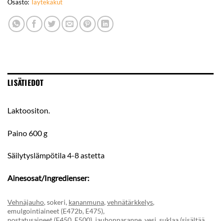
Osasto:
Täytekakut
LISÄTIEDOT
Laktoositon.
Paino 600 g
Säilytyslämpötila 4-8 astetta
Ainesosat/Ingredienser:
Vehnäjauho
, sokeri,
kananmuna
,
vehnätärkkelys
,
emulgointiaineet (E472b, E475),
nostatusaineet,(E450, E500), jauhonparanne, vesi, suklaa (sisältää