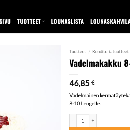
SIVU
TUOTTEET
LOUNASLISTA
LOUNASKAHVIL
Tuotteet
/
Konditoriatuotteet
Vadelmakakku 8
46,85
€
Vadelmainen kermatäytekakk
8-10 hengelle.
Vadelmakakku 8-10hlö määrä