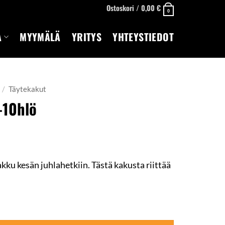
Ostoskori /
0,00
€
0
A
MYYMÄLÄ
YRITYS
YHTEYSTIEDOT
/
Täytekakut
-10hlö
u kesän juhlahetkiin. Tästä kakusta riittää