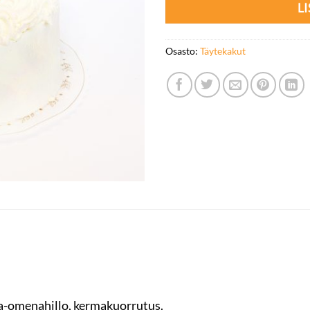
L
Osasto:
Täytekakut
-omenahillo, kermakuorrutus.