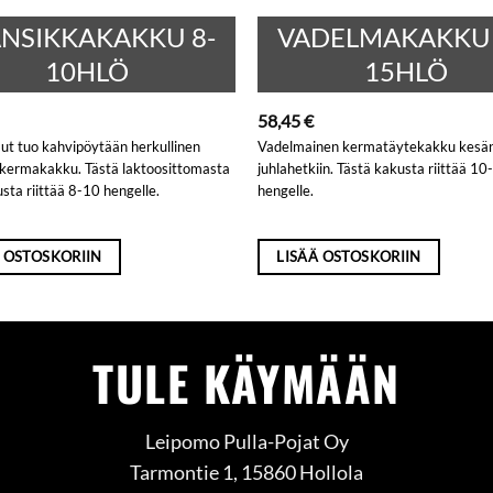
NSIKKAKAKKU 8-
VADELMAKAKKU 
10HLÖ
15HLÖ
58,45
€
t tuo kahvipöytään herkullinen
Vadelmainen kermatäytekakku kesä
kermakakku. Tästä laktoosittomasta
juhlahetkiin. Tästä kakusta riittää 10
sta riittää 8-10 hengelle.
hengelle.
 OSTOSKORIIN
LISÄÄ OSTOSKORIIN
TULE KÄYMÄÄN
Leipomo Pulla-Pojat Oy
Tarmontie 1, 15860 Hollola