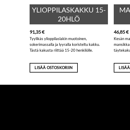
KU 20-
YLIOPPILASKAKKU 15-
MA
20HLÖ
91,35
€
46,85
€
n,
Tyylikäs ylioppilaslakin muotoinen,
Kesän mau
ltu kakku.
sokerimassalla ja lyyralla koristeltu kakku.
mansikka
lölle.
Tästä kakusta riittää 15-20 henkilölle.
täytekaku
LISÄÄ OSTOSKORIIN
LISÄÄ