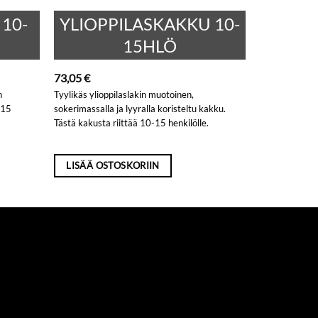
10-
YLIOPPILASKAKKU 10-
15HLÖ
73,05
€
n
Tyylikäs ylioppilaslakin muotoinen,
-15
sokerimassalla ja lyyralla koristeltu kakku.
Tästä kakusta riittää 10-15 henkilölle.
LISÄÄ OSTOSKORIIN