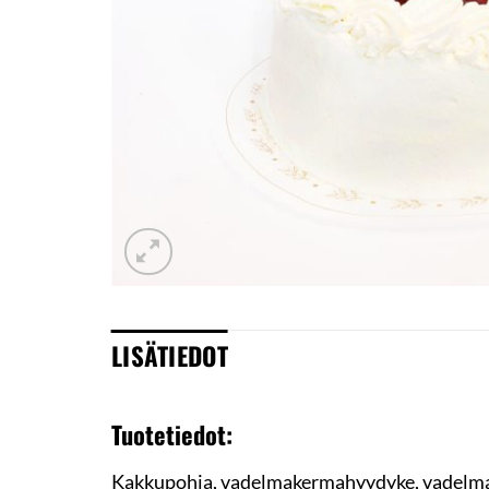
LISÄTIEDOT
Tuotetiedot:
Kakkupohja, vadelmakermahyydyke, vadelma