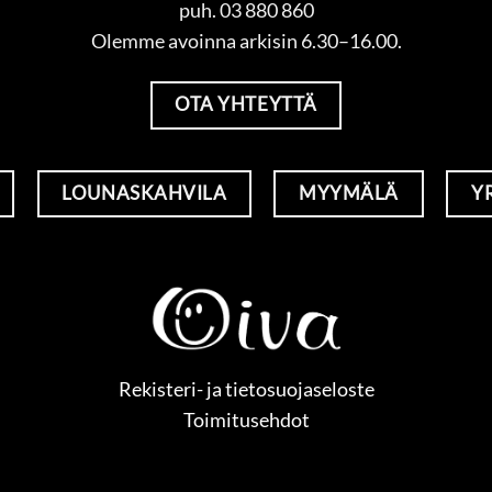
puh. 03 880 860
Olemme avoinna arkisin 6.30–16.00.
OTA YHTEYTTÄ
LOUNASKAHVILA
MYYMÄLÄ
Y
Rekisteri- ja tietosuojaseloste
Toimitusehdot