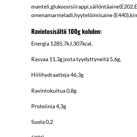
manteli,glukoosisiirappi,säilöntäaine(E20
omenamarmeladi,hyytelöimisaine (E440),ki
Ravintosisältö 100g kohden:
Energia 1285,7kJ,307kcal,
Rasvaa 11,3g josta tyydyttyneitä 5,6g,
Hiilihydraatteja 46,3g
Ravintokuitua 0,8g
Proteiinia 4,3g
Suola 0,2