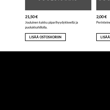
21,50
€
2,00
€
Jouluinen kakku piparihyydykkeellä ja
Perinteine
puolukkahillolla.
LISÄÄ OSTOSKORIIN
LISÄÄ