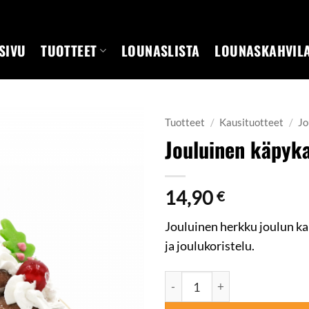
SIVU
TUOTTEET
LOUNASLISTA
LOUNASKAHVIL
Tuotteet
/
Kausituotteet
/
Jo
Jouluinen käpyk
14,90
€
Jouluinen herkku joulun k
ja joulukoristelu.
Jouluinen käpykakku määrä