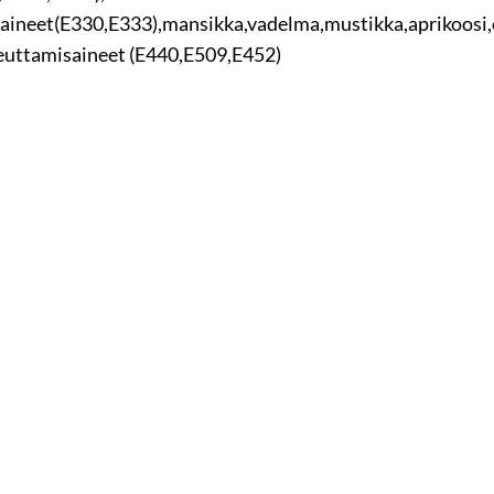
öaineet(E330,E333),mansikka,vadelma,mustikka,aprikoosi
euttamisaineet (E440,E509,E452)