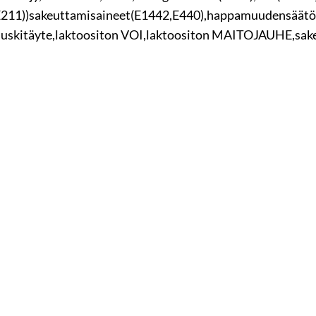
2,E211))sakeuttamisaineet(E1442,E440),happamuudensäät
nuskitäyte,laktoositon VOI,laktoositon MAITOJAUHE,sak