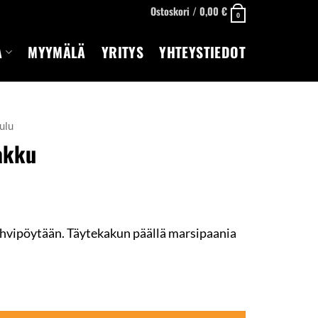
Ostoskori /
0,00
€
0
A
MYYMÄLÄ
YRITYS
YHTEYSTIEDOT
ulu
akku
ahvipöytään. Täytekakun päällä marsipaania