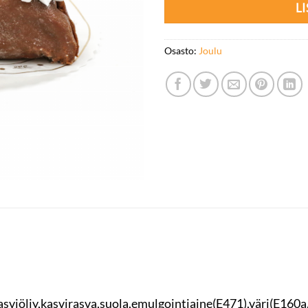
L
Osasto:
Joulu
jy,kasvirasva,suola,emulgointiaine(E471),väri(E160a