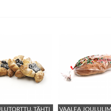
LUTORTTU, TÄHTI
VAALEA JOULULI