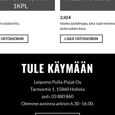
1KPL
2,50
€
n joulutorttu.
Vaalea joululimppu, joka sopii erinoma
jouluruokien kera.
 OSTOSKORIIN
LISÄÄ OSTOSKORIIN
TULE KÄYMÄÄN
Leipomo Pulla-Pojat Oy
Tarmontie 1, 15860 Hollola
puh. 03 880 860
Olemme avoinna arkisin 6.30–16.00.