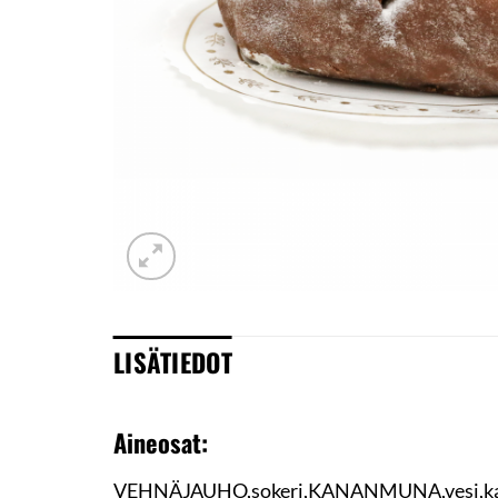
LISÄTIEDOT
Aineosat:
VEHNÄJAUHO,sokeri,KANANMUNA,vesi,kasviöl