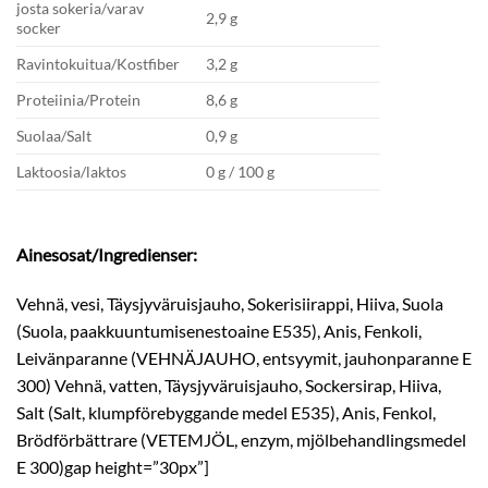
josta sokeria/varav
2,9 g
socker
Ravintokuitua/Kostfiber
3,2 g
Proteiinia/Protein
8,6 g
Suolaa/Salt
0,9 g
Laktoosia/laktos
0 g / 100 g
Ainesosat/Ingredienser:
Vehnä, vesi, Täysjyväruisjauho, Sokerisiirappi, Hiiva, Suola
(Suola, paakkuuntumisenestoaine E535), Anis, Fenkoli,
Leivänparanne (VEHNÄJAUHO, entsyymit, jauhonparanne E
300) Vehnä, vatten, Täysjyväruisjauho, Sockersirap, Hiiva,
Salt (Salt, klumpförebyggande medel E535), Anis, Fenkol,
Brödförbättrare (VETEMJÖL, enzym, mjölbehandlingsmedel
E 300)gap height=”30px”]