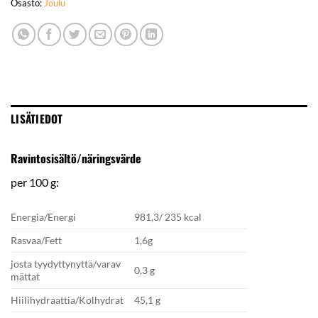
Osasto:
Joulu
LISÄTIEDOT
Ravintosisältö/näringsvärde
per 100 g:
Energia/Energi
981,3/ 235 kcal
Rasvaa/Fett
1,6g
josta tyydyttynyttä/varav
0,3 g
mättat
Hiilihydraattia/Kolhydrat
45,1 g