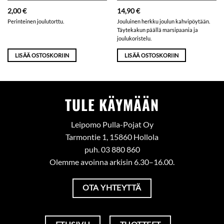
2,00
€
14,90
€
Perinteinen joulutorttu.
Jouluinen herkku joulun kahvipöytään.
Täytekakun päällä marsipaania ja
joulukoristelu.
LISÄÄ OSTOSKORIIN
LISÄÄ OSTOSKORIIN
TULE KÄYMÄÄN
Leipomo Pulla-Pojat Oy
Tarmontie 1, 15860 Hollola
puh. 03 880 860
Olemme avoinna arkisin 6.30–16.00.
OTA YHTEYTTÄ