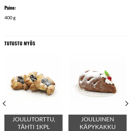
Paino:
400 g
TUTUSTU MYÖS
JOULUTORTTU,
JOULUINEN
TÄHTI 1KPL
KÄPYKAKKU