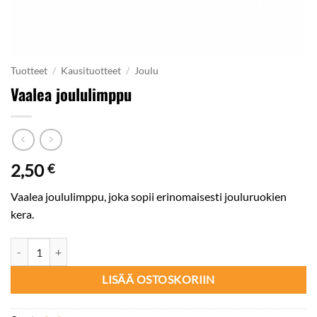
Tuotteet
/
Kausituotteet
/
Joulu
Vaalea joululimppu
2,50
€
Vaalea joululimppu, joka sopii erinomaisesti jouluruokien
kera.
Vaalea joululimppu määrä
LISÄÄ OSTOSKORIIN