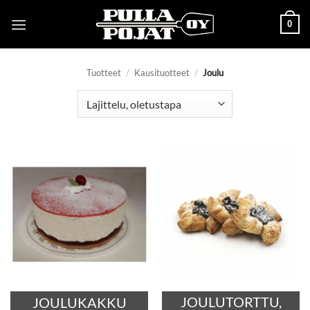
Skip
0
to
content
Tuotteet
/
Kausituotteet
/
Joulu
JOULUTORTTU,
JOULUKAKKU