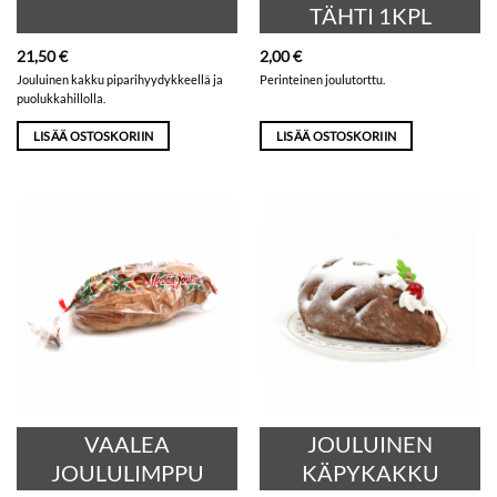
TÄHTI 1KPL
21,50
€
2,00
€
Jouluinen kakku piparihyydykkeellä ja
Perinteinen joulutorttu.
puolukkahillolla.
LISÄÄ OSTOSKORIIN
LISÄÄ OSTOSKORIIN
VAALEA
JOULUINEN
JOULULIMPPU
KÄPYKAKKU