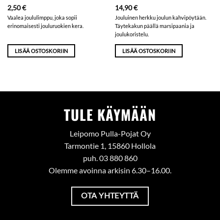
2,50
€
14,90
€
Vaalea joululimppu, joka sopii
Jouluinen herkku joulun kahvipöytään.
erinomaisesti jouluruokien kera.
Täytekakun päällä marsipaania ja
joulukoristelu.
LISÄÄ OSTOSKORIIN
LISÄÄ OSTOSKORIIN
TULE KÄYMÄÄN
Leipomo Pulla-Pojat Oy
Tarmontie 1, 15860 Hollola
puh. 03 880 860
Olemme avoinna arkisin 6.30–16.00.
OTA YHTEYTTÄ