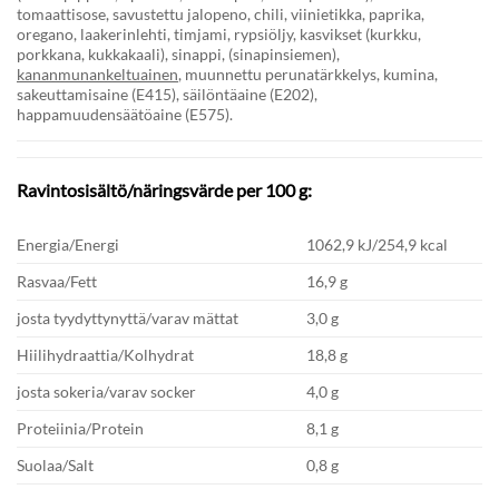
tomaattisose, savustettu jalopeno, chili, viinietikka, paprika,
oregano, laakerinlehti, timjami, rypsiöljy, kasvikset (kurkku,
porkkana, kukkakaali), sinappi, (sinapinsiemen),
kananmunankeltuainen
, muunnettu perunatärkkelys, kumina,
sakeuttamisaine (E415), säilöntäaine (E202),
happamuudensäätöaine (E575).
Ravintosisältö/näringsvärde per 100 g:
Energia/Energi
1062,9 kJ/254,9 kcal
Rasvaa/Fett
16,9 g
josta tyydyttynyttä/varav mättat
3,0 g
Hiilihydraattia/Kolhydrat
18,8 g
josta sokeria/varav socker
4,0 g
Proteiinia/Protein
8,1 g
Suolaa/Salt
0,8 g