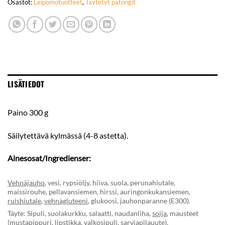
Osastot:
Leipomotuotteet
,
Täytetyt patongit
LISÄTIEDOT
Paino 300 g
Säilytettävä kylmässä (4-8 astetta).
Ainesosat/Ingredienser:
Vehnäjauho
, vesi, rypsiöljy, hiiva, suola, perunahiutale,
maissirouhe, pellavansiemen, hirssi, auringonkukansiemen,
ruishiutale
,
vehnägluteeni
, glukoosi, jauhonparanne (E300).
Täyte: Sipuli, suolakurkku, salaatti, naudanliha,
soija
, mausteet
(mustapippuri, lipstikka, valkosipuli, sarviapilauute),