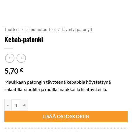
Tuotteet
/
Leipomotuotteet
/
Täytetyt patongit
Kebab-patonki
5,70
€
Maukkaan patongin täytteenä kebabbia höystettynä
salaatilla, sipulilla ja muilla maukkailla lisätäytteillä.
Kebab-patonki määrä
LISÄÄ OSTOSKORIIN