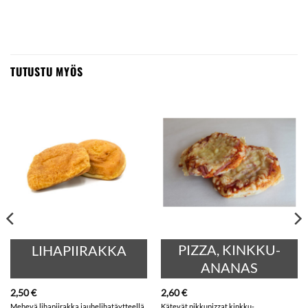
TUTUSTU MYÖS
PIZZA, KINKKU-
LIHAPIIRAKKA
ANANAS
2,50
€
2,60
€
Mehevä lihapiirakka jauhelihatäytteellä.
Kätevät pikkupizzat kinkku-