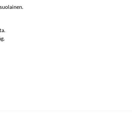
 suolainen.
ta.
åg.