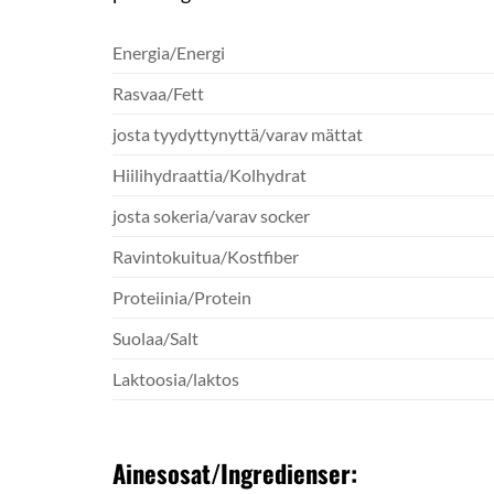
Energia/Energi
Rasvaa/Fett
josta tyydyttynyttä/varav mättat
Hiilihydraattia/Kolhydrat
josta sokeria/varav socker
Ravintokuitua/Kostfiber
Proteiinia/Protein
Suolaa/Salt
Laktoosia/laktos
Ainesosat/Ingredienser: