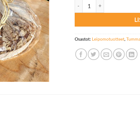
Tuliaisleipä määrä
L
Osastot:
Leipomotuotteet
,
Tummat