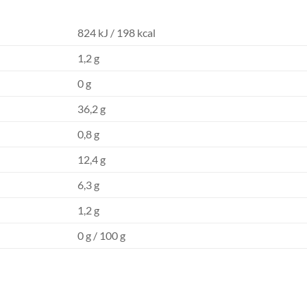
824 kJ / 198 kcal
1,2 g
0 g
36,2 g
0,8 g
12,4 g
6,3 g
1,2 g
0 g / 100 g