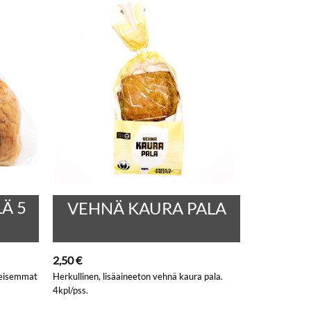
Ä 5
VEHNÄ KAURA PALA
2,50
€
heisemmat
Herkullinen, lisäaineeton vehnä kaura pala.
4kpl/pss.