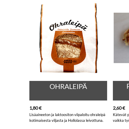
IPÄ
OHRALEIPÄ
U
1,80
€
2,60
€
Lisäaineeton ja laktoositon viipaloitu ohraleipä
Kätevät p
kotimaisesta viljasta ja Hollolassa leivottuna.
vaikka ty