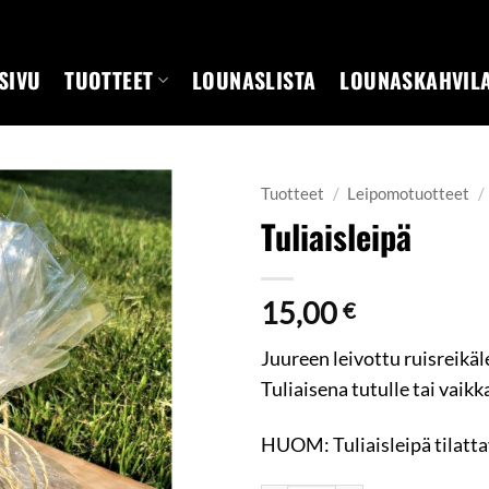
SIVU
TUOTTEET
LOUNASLISTA
LOUNASKAHVIL
Tuotteet
/
Leipomotuotteet
/
Tuliaisleipä
15,00
€
Juureen leivottu ruisreikäle
Tuliaisena tutulle tai vaikk
HUOM: Tuliaisleipä tilatta