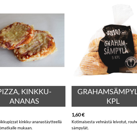
PIZZA, KINKKU-
GRAHAMSÄMPYL
ANANAS
KPL
1,60
€
ikkupizzat kinkku-ananastäytteellä
Kotimaisesta vehnästä leivotut, rou
ömatkalle mukaan.
sämpylät.