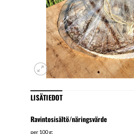
LISÄTIEDOT
Ravintosisältö/näringsvärde
per 100 g: