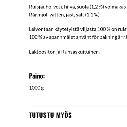
Ruisjauho, vesi, hiiva, suola (1,2 %) voimakas
Rågmjöl, vatten, jäst, salt (1,1 %).
Leivontaan käytetyistä viljasta 100 % on ruis
100 % av spannmålet använt för bakning är r
Laktoositon ja Runsaskuituinen.
Paino:
1000 g
TUTUSTU MYÖS