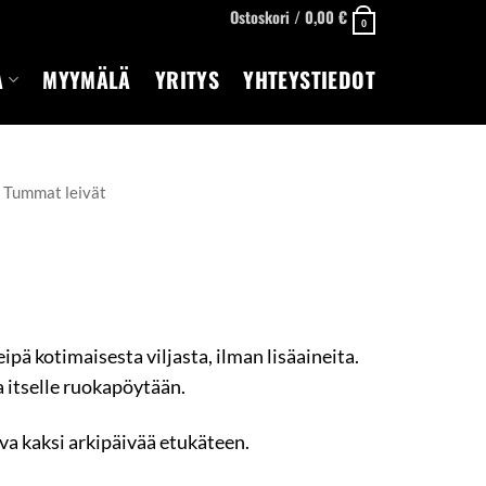
Ostoskori /
0,00
€
0
A
MYYMÄLÄ
YRITYS
YHTEYSTIEDOT
Tummat leivät
ipä kotimaisesta viljasta, ilman lisäaineita.
a itselle ruokapöytään.
va kaksi arkipäivää etukäteen.