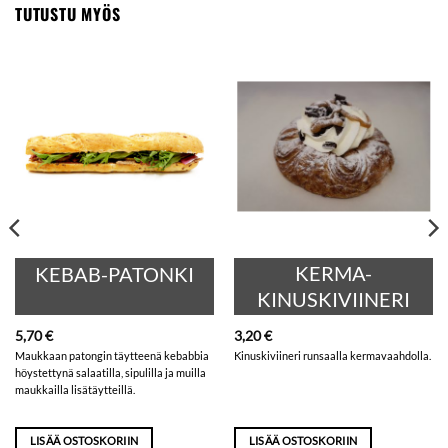
TUTUSTU MYÖS
KERMA-
KEBAB-PATONKI
KINUSKIVIINERI
5,70
€
3,20
€
Maukkaan patongin täytteenä kebabbia
Kinuskiviineri runsaalla kermavaahdolla.
höystettynä salaatilla, sipulilla ja muilla
maukkailla lisätäytteillä.
LISÄÄ OSTOSKORIIN
LISÄÄ OSTOSKORIIN