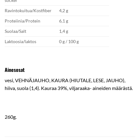
socker
Ravintokuitua/Kostfiber
4,2 g
Proteiinia/Protein
6,1 g
Suolaa/Salt
1,4 g
Laktoosia/laktos
0 g / 100 g
Ainesosat
vesi, VEHNÄJAUHO, KAURA (HIUTALE, LESE, JAUHO),
hiiva, suola (1,4). Kauraa 39%, viljaraaka- aineiden määrästä.
260g.