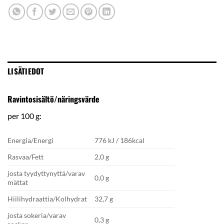
LISÄTIEDOT
Ravintosisältö/näringsvärde
per 100 g:
Energia/Energi
776 kJ / 186kcal
Rasvaa/Fett
2,0 g
josta tyydyttynyttä/varav
0,0 g
mättat
Hiilihydraattia/Kolhydrat
32,7 g
josta sokeria/varav
0,3 g