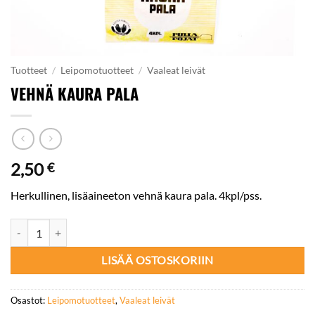
Tuotteet
/
Leipomotuotteet
/
Vaaleat leivät
VEHNÄ KAURA PALA
2,50
€
Herkullinen, lisäaineeton vehnä kaura pala. 4kpl/pss.
VEHNÄ KAURA PALA määrä
LISÄÄ OSTOSKORIIN
Osastot:
Leipomotuotteet
,
Vaaleat leivät